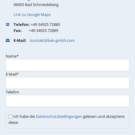
06905 Bad Schmiedeberg
Link zu Google Maps
Telefon:
+49 34925 72880
Fax:
+49 34925 72889
E-Mail:
kontakt@kek-gmbh.com
Pflichtfeld
Name
*
Pflichtfeld
E-Mail
*
Telefon
Ich habe die
Datenschutzbedingungen
gelesen und akzeptiere
diese.